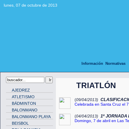
lunes, 07 de octubre de 2013
Información
Normativas
TRIATLÓN
AJEDREZ
ATLETISMO
CLASIFICACIO
(
09/04/2013)
BÁDMINTON
Celebrada en Santa Cruz el 7 
BALONMANO
1ª JORNADA 
(
04/04/2013)
BALONMANO PLAYA
Domingo, 7 de abril en Las Te
BEISBOL