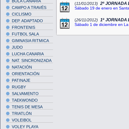
BOLA CANARIA
2ª JORNADA D
(
11/01/2013)
CAMPO A TRAVÉS
Sábado 19 de enero en Sant
CICLISMO
1ª JORNADA D
(
26/11/2012)
DEP. ADAPTADO
Sábado 1 de diciembre en L
FRONTENIS
FUTBOL SALA
GIMNASIA RITMICA
JUDO
LUCHA CANARIA
NAT. SINCRONIZADA
NATACIÓN
ORIENTACIÓN
PATINAJE
RUGBY
SALVAMENTO
TAEKWONDO
TENIS DE MESA
TRIATLÓN
VOLEIBOL
VOLEY PLAYA