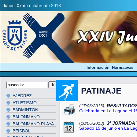
lunes, 07 de octubre de 2013
Información
Normativas
PATINAJE
AJEDREZ
ATLETISMO
RESULTADOS
(
17/06/2013)
BÁDMINTON
Celebrada en La Laguna el 15
BALONMANO
3ª JORNADA 
(
10/06/2013)
BALONMANO PLAYA
Sábado 15 de junio en La La
BEISBOL